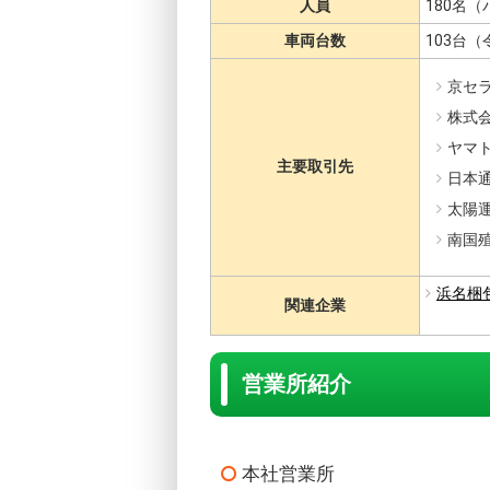
人員
180名
車両台数
103台（
京セ
株式
ヤマ
主要取引先
日本
太陽
南国
浜名梱
関連企業
営業所紹介
本社営業所