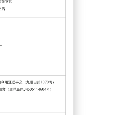
南栄支店
支店
ー
)利用運送事業（九運自第1070号）
（鹿児島県04606114604号）