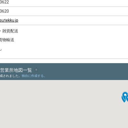
-3622
-3620
sutekku.jp
・雑貨配送
貨物輸送
し