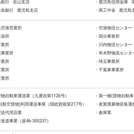
島銀行 谷山支店
鹿児島信用金庫 
住友銀行 鹿児島支店
商工中金 鹿児島
島空港営業所
空港物流センター
出張所
国分事業所
営業所
川内物流センター
北事業所
串木野物流センタ
営業所
埼玉事業所
営業所
千葉東事業所
営業所
物自動車運送業（九運自第1126号）
第一種(貨物自動車
(航空貨物)利用運送事業（国総貨複第217号）
産業廃棄物収集運搬業
運送代理店業
倉庫業
派遣事業（派46-300237）